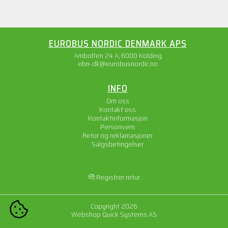
EUROBUS NORDIC DENMARK APS
Ambolten 24 A, 6000 Kolding
ebn-dk@eurobusnordic.no
INFO
Om oss
Kontakt oss
Kontaktinformasjon
Personvern
Retur og reklamasjoner
Salgsbetingelser
Registrer retur
Copyright 2026
COOKIE-INNSTILLINGER
Webshop
Quick Systems AS