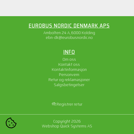
EUROBUS NORDIC DENMARK APS
Ambolten 24 A, 6000 Kolding
ebn-dk@eurobusnordic.no
INFO
Om oss
Kontakt oss
Kontaktinformasjon
Personvern
Retur og reklamasjoner
Salgsbetingelser
Registrer retur
Copyright 2026
COOKIE-INNSTILLINGER
Webshop
Quick Systems AS