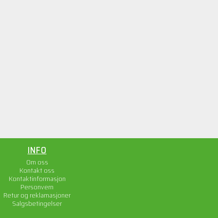
INFO
Om oss
Kontakt oss
Kontaktinformasjon
Personvern
Retur og reklamasjoner
Salgsbetingelser