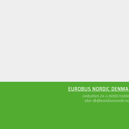
EUROBUS NORDIC DENMA
Ambolten 24 A, 6000 Koldi
ebn-dk@eurobusnordic.n