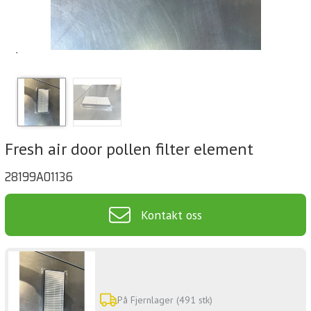
`
Fresh air door pollen filter element
28199A01136
Kontakt oss
På Fjernlager (491 stk)